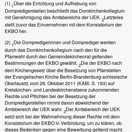
(1)
Über die Errichtung und Aufhebung von
1
Dompredigerstellen beschließt das Domkirchenkollegium
mit Genehmigung des Amtsbereichs der UEK.
Letzteres
2
stellt zuvor das Einvernehmen mit dem Konsistorium der
EKBO her.
(2)
Die Dompredigerinnen und Domprediger werden
1
durch das Domkirchenkollegium nach den für die
Pfarrwahl durch den Gemeindekirchenrat geltenden
Bestimmungen der EKBO gewählt.
Die der EKBO nach
2
dem Kirchengesetz über die Besetzung von Pfarrstellen
der Evangelischen Kirche Berlin-Brandenburg-schlesische
Oberlausitz vom 29. Oktober 2011 (KABl. S. 193) auf
Kreiskirchen- und Landeskirchenebene zukommenden
Rechte und Pflichten bei der Besetzung der
Dompredigerstellen nimmt davon abweichend der
Amtsbereich der UEK wahr.
Der Amtsbereich der UEK
3
setzt sich bei der Wahrnehmung dieser Rechte mit dem
Konsistorium der EKBO in Verbindung, um zu klären, ob
dieses Bedenken gegen eine Bewerbung geltend macht.