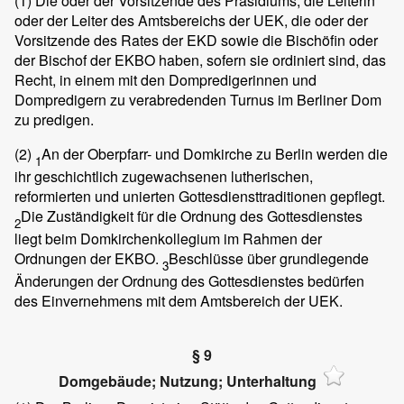
(1)
Die oder der Vorsitzende des Präsidiums, die Leiterin
oder der Leiter des Amtsbereichs der UEK, die oder der
Vorsitzende des Rates der EKD sowie die Bischöfin oder
der Bischof der EKBO haben, sofern sie ordiniert sind, das
Recht, in einem mit den Dompredigerinnen und
Dompredigern zu verabredenden Turnus im Berliner Dom
zu predigen.
(2)
An der Oberpfarr- und Domkirche zu Berlin werden die
1
ihr geschichtlich zugewachsenen lutherischen,
reformierten und unierten Gottesdiensttraditionen gepflegt.
Die Zuständigkeit für die Ordnung des Gottesdienstes
2
liegt beim Domkirchenkollegium im Rahmen der
Ordnungen der EKBO.
Beschlüsse über grundlegende
3
Änderungen der Ordnung des Gottesdienstes bedürfen
des Einvernehmens mit dem Amtsbereich der UEK.
§ 9
Domgebäude; Nutzung; Unterhaltung