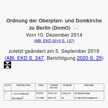
Ordnung der Oberpfarr- und Domkirche
zu Berlin (DomO)
Vom 10. Dezember 2014
(
ABl. EKD 2015 S. 127
)
zuletzt geändert am 5. September 2019
(
ABl. EKD S. 247,
Berichtigung
2020 S. 25
)
Lfd. Nr.
Änderndes Recht
Datum
Fundstelle
Paragrafen
Änderungen
ABl. EKD
1
1
5.9.2019
2019 S. 247
§ 4 bis § 10
div. Bezeichnungen
1. VO zur Änderung
2
15.1.2020
2020 S. 25
§ 2
Im Satz(Datumsangabe neu
Berichtigung