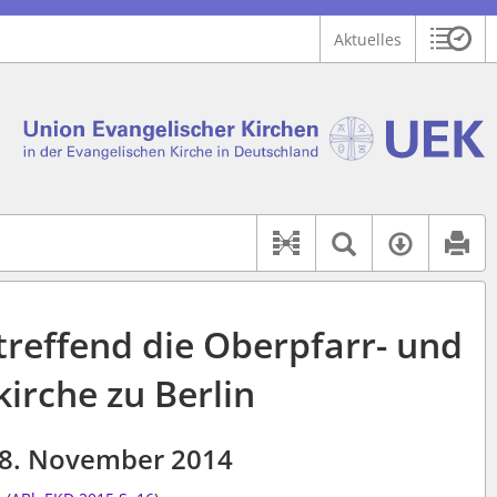
Aktuelles
Sitzu
Logo Union Ev. Kirchen in der EKD
 findet auch: "Pfarrerinitiative" oder "Pfarrerausschuss".
serer Hilfe.
Textsuche 
Verfüg
Dokument-Beziehu
treffend die Oberpfarr- und
irche zu Berlin
8. November 2014