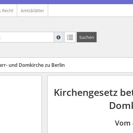
s Recht
Amtsblätter
Suche mit Platzhalter "*", Bsp. Pfarrer*,
Suchen
Weitere Suchoperatoren finden Sie in un
arr- und Domkirche zu Berlin
Kirchengesetz be
Domk
Vom 