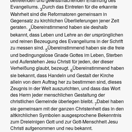
befreienden und gewissmachenden Erfahrung des
Evangeliums.
Durch das Eintreten für die erkannte
3
Wahrheit sind die Reformatoren gemeinsam in
Gegensatz zu kirchlichen Überlieferungen jener Zeit
geraten.
Übereinstimmend haben sie deshalb
4
bekannt, dass Leben und Lehre an der ursprünglichen
und reinen Bezeugung des Evangeliums in der Schrift
zu messen sind.
Übereinstimmend haben sie die freie
5
und bedingungslose Gnade Gottes im Leben, Sterben
und Auferstehen Jesu Christi für jeden, der dieser
Verheißung glaubt, bezeugt.
Übereinstimmend haben
6
sie bekannt, dass Handeln und Gestalt der Kirche
allein von dem Auftrag her zu bestimmen sind, dieses
Zeugnis in der Welt auszurichten, und dass das Wort
des Herrn jeder menschlichen Gestaltung der
christlichen Gemeinde überlegen bleibt.
Dabei haben
7
sie gemeinsam mit der ganzen Christenheit das in den
altkirchlichen Symbolen ausgesprochene Bekenntnis
zum Dreieinigen Gott und zur Gott-Menschheit Jesu
Christi aufgenommen und neu bekannt.