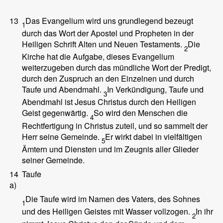
13
Das Evangelium wird uns grundlegend bezeugt
1
durch das Wort der Apostel und Propheten in der
Heiligen Schrift Alten und Neuen Testaments.
Die
2
Kirche hat die Aufgabe, dieses Evangelium
weiterzugeben durch das mündliche Wort der Predigt,
durch den Zuspruch an den Einzelnen und durch
Taufe und Abendmahl.
In Verkündigung, Taufe und
3
Abendmahl ist Jesus Christus durch den Heiligen
Geist gegenwärtig.
So wird den Menschen die
4
Rechtfertigung in Christus zuteil, und so sammelt der
Herr seine Gemeinde.
Er wirkt dabei in vielfältigen
5
Ämtern und Diensten und im Zeugnis aller Glieder
seiner Gemeinde.
14
Taufe
a)
Die Taufe wird im Namen des Vaters, des Sohnes
1
und des Heiligen Geistes mit Wasser vollzogen.
In ihr
2