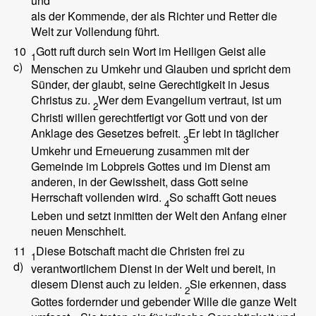
und
als der Kommende, der als Richter und Retter die
Welt zur Vollendung führt.
10
Gott ruft durch sein Wort im Heiligen Geist alle
1
c)
Menschen zu Umkehr und Glauben und spricht dem
Sünder, der glaubt, seine Gerechtigkeit in Jesus
Christus zu.
Wer dem Evangelium vertraut, ist um
2
Christi willen gerechtfertigt vor Gott und von der
Anklage des Gesetzes befreit.
Er lebt in täglicher
3
Umkehr und Erneuerung zusammen mit der
Gemeinde im Lobpreis Gottes und im Dienst am
anderen, in der Gewissheit, dass Gott seine
Herrschaft vollenden wird.
So schafft Gott neues
4
Leben und setzt inmitten der Welt den Anfang einer
neuen Menschheit.
11
Diese Botschaft macht die Christen frei zu
1
d)
verantwortlichem Dienst in der Welt und bereit, in
diesem Dienst auch zu leiden.
Sie erkennen, dass
2
Gottes fordernder und gebender Wille die ganze Welt