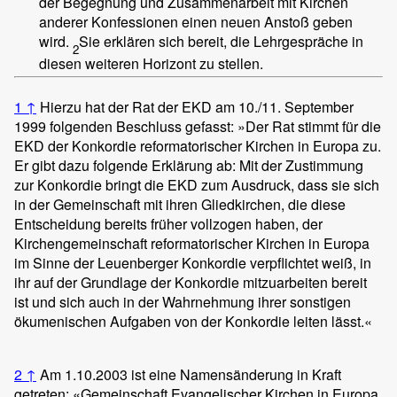
der Begegnung und Zusammenarbeit mit Kirchen
anderer Konfessionen einen neuen Anstoß geben
wird.
Sie erklären sich bereit, die Lehrgespräche in
2
diesen weiteren Horizont zu stellen.
1
↑
Hierzu hat der Rat der EKD am 10./11. September
1999 folgenden Beschluss gefasst: »Der Rat stimmt für die
EKD der Konkordie reformatorischer Kirchen in Europa zu.
Er gibt dazu folgende Erklärung ab: Mit der Zustimmung
zur Konkordie bringt die EKD zum Ausdruck, dass sie sich
in der Gemeinschaft mit ihren Gliedkirchen, die diese
Entscheidung bereits früher vollzogen haben, der
Kirchengemeinschaft reformatorischer Kirchen in Europa
im Sinne der Leuenberger Konkordie verpflichtet weiß, in
ihr auf der Grundlage der Konkordie mitzuarbeiten bereit
ist und sich auch in der Wahrnehmung ihrer sonstigen
ökumenischen Aufgaben von der Konkordie leiten lässt.«
2
↑
Am 1.10.2003 ist eine Namensänderung in Kraft
getreten: «Gemeinschaft Evangelischer Kirchen in Europa