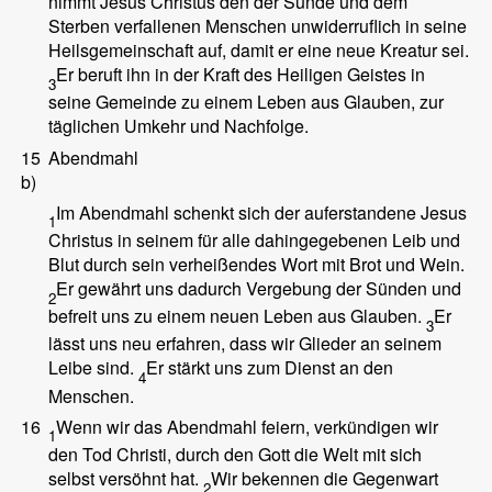
nimmt Jesus Christus den der Sünde und dem
Sterben verfallenen Menschen unwiderruflich in seine
Heilsgemeinschaft auf, damit er eine neue Kreatur sei.
Er beruft ihn in der Kraft des Heiligen Geistes in
3
seine Gemeinde zu einem Leben aus Glauben, zur
täglichen Umkehr und Nachfolge.
15
Abendmahl
b)
Im Abendmahl schenkt sich der auferstandene Jesus
1
Christus in seinem für alle dahingegebenen Leib und
Blut durch sein verheißendes Wort mit Brot und Wein.
Er gewährt uns dadurch Vergebung der Sünden und
2
befreit uns zu einem neuen Leben aus Glauben.
Er
3
lässt uns neu erfahren, dass wir Glieder an seinem
Leibe sind.
Er stärkt uns zum Dienst an den
4
Menschen.
16
Wenn wir das Abendmahl feiern, verkündigen wir
1
den Tod Christi, durch den Gott die Welt mit sich
selbst versöhnt hat.
Wir bekennen die Gegenwart
2