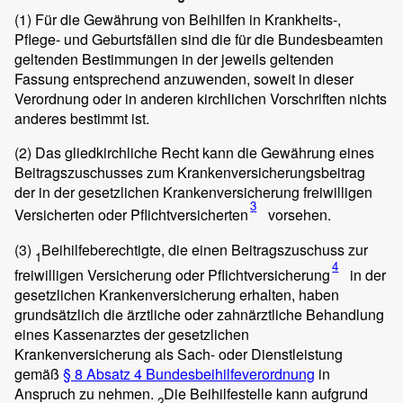
(1)
Für die Gewährung von Beihilfen in Krankheits-,
Pflege- und Geburtsfällen sind die für die Bundesbeamten
geltenden Bestimmungen in der jeweils geltenden
Fassung entsprechend anzuwenden, soweit in dieser
Verordnung oder in anderen kirchlichen Vorschriften nichts
anderes bestimmt ist.
(2)
Das gliedkirchliche Recht kann die Gewährung eines
Beitragszuschusses zum Krankenversicherungsbeitrag
der in der gesetzlichen Krankenversicherung freiwilligen
3
Versicherten oder Pflichtversicherten
vorsehen.
(3)
Beihilfeberechtigte, die einen Beitragszuschuss zur
1
4
freiwilligen Versicherung oder Pflichtversicherung
in der
gesetzlichen Krankenversicherung erhalten, haben
grundsätzlich die ärztliche oder zahnärztliche Behandlung
eines Kassenarztes der gesetzlichen
Krankenversicherung als Sach- oder Dienstleistung
gemäß
§ 8 Absatz 4 Bundesbeihilfeverordnung
in
Anspruch zu nehmen.
Die Beihilfestelle kann aufgrund
2