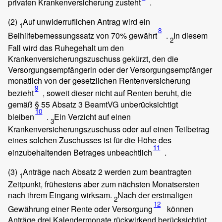
privaten Krankenversicherung zusteht
.
(2)
Auf unwiderruflichen Antrag wird ein
1
8
Beihilfebemessungssatz von 70% gewährt
.
In diesem
2
Fall wird das Ruhegehalt um den
Krankenversicherungszuschuss gekürzt, den die
Versorgungsempfängerin oder der Versorgungsempfänger
monatlich von der gesetzlichen Rentenversicherung
9
bezieht
, soweit dieser nicht auf Renten beruht, die
gemäß § 55 Absatz 3 BeamtVG unberücksichtigt
10
bleiben
.
Ein Verzicht auf einen
3
Krankenversicherungszuschuss oder auf einen Teilbetrag
eines solchen Zuschusses ist für die Höhe des
11
einzubehaltenden Betrages unbeachtlich
.
(3)
Anträge nach Absatz 2 werden zum beantragten
1
Zeitpunkt, frühestens aber zum nächsten Monatsersten
nach ihrem Eingang wirksam.
Nach der erstmaligen
2
12
Gewährung einer Rente oder Versorgung
können
Anträge drei Kalendermonate rückwirkend berücksichtigt