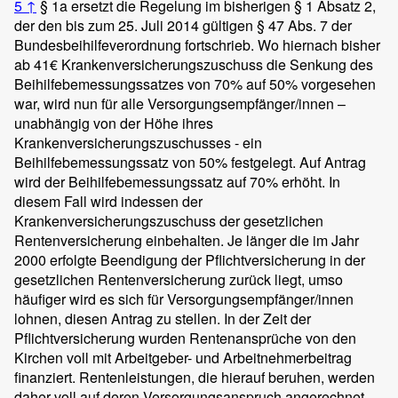
5
↑
§ 1a ersetzt die Regelung im bisherigen § 1 Absatz 2,
der den bis zum 25. Juli 2014 gültigen § 47 Abs. 7 der
Bundesbeihilfeverordnung fortschrieb. Wo hiernach bisher
ab 41€ Krankenversicherungszuschuss die Senkung des
Beihilfebemessungssatzes von 70% auf 50% vorgesehen
war, wird nun für alle Versorgungsempfänger/innen –
unabhängig von der Höhe ihres
Krankenversicherungszuschusses - ein
Beihilfebemessungssatz von 50% festgelegt. Auf Antrag
wird der Beihilfebemessungssatz auf 70% erhöht. In
diesem Fall wird indessen der
Krankenversicherungszuschuss der gesetzlichen
Rentenversicherung einbehalten. Je länger die im Jahr
2000 erfolgte Beendigung der Pflichtversicherung in der
gesetzlichen Rentenversicherung zurück liegt, umso
häufiger wird es sich für Versorgungsempfänger/innen
lohnen, diesen Antrag zu stellen. In der Zeit der
Pflichtversicherung wurden Rentenansprüche von den
Kirchen voll mit Arbeitgeber- und Arbeitnehmerbeitrag
finanziert. Rentenleistungen, die hierauf beruhen, werden
daher voll auf deren Versorgungsanspruch angerechnet.